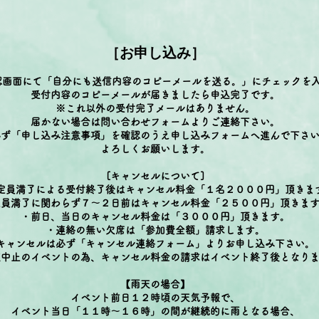
［お申し込み］
認画面にて「自分にも送信内容のコピーメールを送る。」にチェックを
受付内容のコピーメール
が届きましたら
申込完了
です。
※これ以外の受付完了メールはありません。
届かない場合は問い合わせフォームよりご連絡下さい。
必ず「申し込み注意事項」を確認のうえ申し込みフォームへ進んで下さ
よろしくお願いします。
[キャンセルについて]
員満了による受付終了後はキャンセル料金「１名２０００円」頂きま
定員満了に関わらず７～２日前はキャンセル料金「２５００円」頂きま
・前日、当日のキャンセル料金は「３０００円」頂きます。
・連絡の無い欠席は「参加費全額」請求します。
キャンセルは必ず「キャンセル連絡フォーム」よりお申し込み下さい。
天中止のイベントの為、キャンセル料金の請求はイベント終了後となり
【雨天の場合】
​イベント前日１２時頃の天気予報で、
イベント当日「１１時～１６時」の間が継続的に雨となる場合、