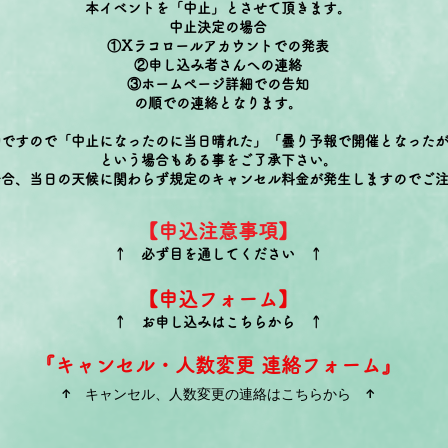
本イベントを
「中止」
とさせて頂きます。
中止決定の場合
①Xラコロールアカウントでの発表
②申し込み者さんへの連絡
③
ホームページ詳細での告知
の順での連絡となります。
物ですので「中止になったのに当日晴れた」「曇り予報で開催となった
という場合もある事をご了承下さい。
場合、当日の天候に関わらず規定のキャンセル料金が発生しますのでご
【申込注意事項】
↑ 必ず目を通してください ↑
【申込フォーム】
↑ お申し込みはこちらから ↑
『キャ
ンセル・人数変更 連絡フォーム』
↑ キャンセル、人数変更の連絡はこちらから ↑