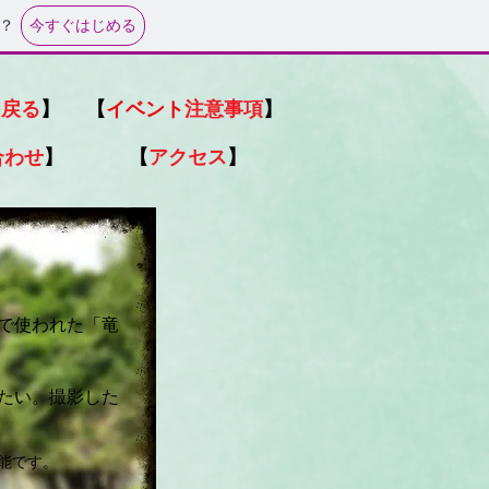
今すぐはじめる
？
に戻る
】
【
イベント
注意事項
】
合わせ
】
【
アクセス
】
で使われた「竜
たい。撮影した
能です。