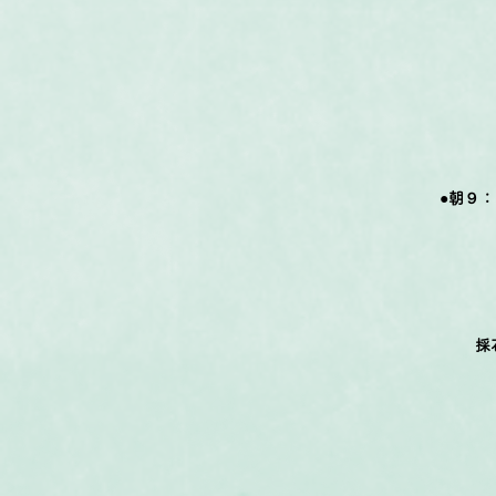
●朝９
採