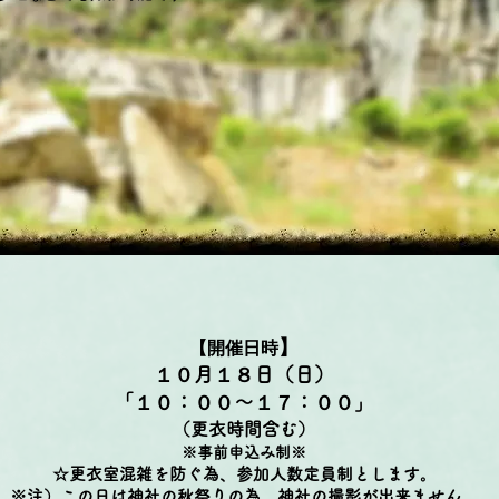
】
【開催日時
１０月１８日（日）
「１０：
００～１７：００」
（更衣時間含む）
※事前申込み制※
☆更衣室混雑を防ぐ為、参加人数定員制とします。
※注）この日は神社の秋祭りの為、神社の撮影が出来ません。