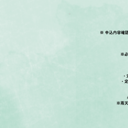
※ 申込内容確
※
・定
・
※雨