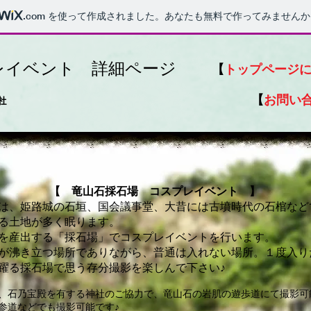
.com
を使って作成されました。あなたも無料で作ってみませんか
レイベント 詳細ページ
【
トップページ
【
お問い
社
【 竜山石採石場 コスプレイベント 】
は、姫路城の石垣、国会議事堂、大昔には古墳時代の石棺など
る土地が多く眠ります。
を産出する「採石場」でコスプレイベントを行います。
が沸き立つ場所でありながら、普通は入れない場所。１度入り
躍る採石場で思う存分撮影を楽しんで下さい♪
、石乃宝殿を有する神社のご協力で、竜山石の岩肌の遊歩道にて撮影可
参道などでも撮影可能です♪