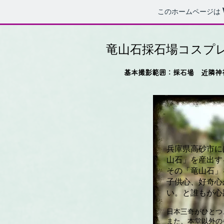
このホームページは
竜山石採石場コスプ
基本撮影範囲：採石場 近隣神
兵庫県高砂市に
山石」を産出す
その「竜山石」
子供心、好奇心
い。と誰もが心
日本三奇がひとつ
また、本堂以外の